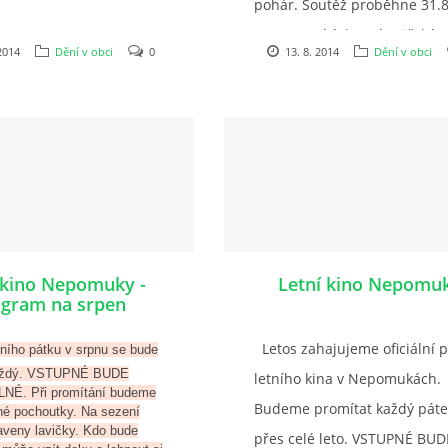
pohár. Soutěž proběhne 31.
v Nepomukách na hasičské
2014
Dění v obci
0
13. 8. 2014
Dění v obci
cvičišti pod poldrem....
 kino Nepomuky -
Letní kino Nepomu
gram na srpen
Letos zahajujeme oficiální 
ního pátku v srpnu se bude
každý. VSTUPNÉ BUDE
letního kina v Nepomukách.
É. Při promítání budeme
Budeme promítat každý páte
zné pochoutky. Na sezení
aveny lavičky. Kdo bude
přes celé leto. VSTUPNÉ BUD