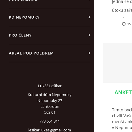
Jedná se 
útoku zař
KD NEPOMUKY
ceny ústec
15.
PRO ČLENY
AREÁL POD POLDREM
Lukáš Lešikar
ANKETA
Kulturní dům Nepomuky
Nepomuky 27
Lanškroun
Tímto bych
563 01
chvíli Va
773 651 311
menší ank
v Nepomu
lesikar.lukas@gmail.com