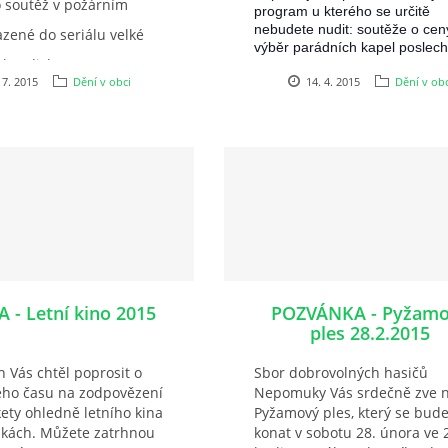
o soutěž v požárním
program u kterého se určitě
nebudete nudit: soutěže o cen
azené do seriálu velké
výběr parádních kapel poslech
koorlicka....
pořádnému tanečku....
 7. 2015
Dění v obci
14. 4. 2015
Dění v obc
 - Letní kino 2015
POZVÁNKA - Pyžam
ples 28.2.2015
 Vás chtěl poprosit o
Sbor dobrovolných hasičů
šeho času na zodpovězení
Nepomuky Vás srdečně zve 
ety ohledně letního kina
Pyžamový ples, který se bud
kách. Můžete zatrhnou
konat v sobotu 28. února ve 