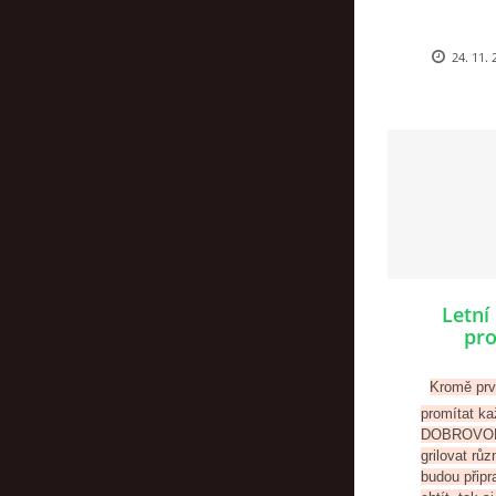
24. 11. 
Letní
pro
Kromě prv
promítat 
DOBROVOLN
grilovat rů
budou připr