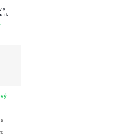
y a
u i k
i
ový
na
e
20