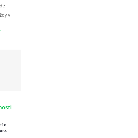
ude
ždy v
i
stvení
nosti
tí a
áno.