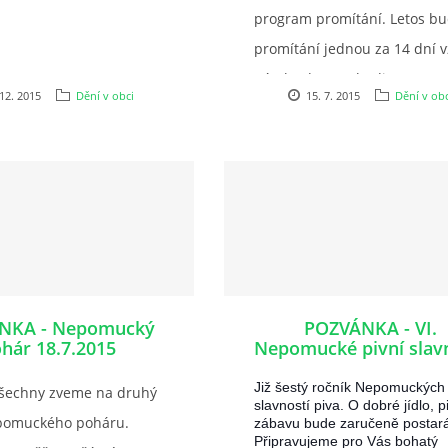
program promítání. Letos b
promítání jednou za 14 dní v
pátek od 21:30 hodin u KD
 12. 2015
Dění v obci
15. 7. 2015
Dění v obc
Nepomuky. V případě
nepříznivého počasí se
přesuneme na sál KD. Občer
zajištěno....
NKA - Nepomucký
POZVÁNKA - VI.
hár 18.7.2015
Nepomucké pivní slav
30.5.2015
Již šestý ročník Nepomuckých
šechny zveme na druhý
slavností piva. O dobré jídlo, pi
epomuckého poháru.
zábavu bude zaručeně postar
Připravujeme pro Vás bohatý