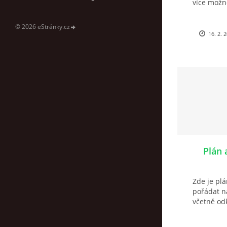
více možno
© 2026 eStránky.cz
16. 2. 
Plán 
Zde je plá
pořádat n
včetně odk