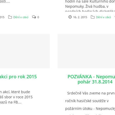
stí....
hodin na sále Kulturního d
Nepomuky. Živá hudba, v
pozdních hodinách diskotéka
Občerstvení zajištěno. Vytáh
2015
Dění v obci
0
16. 2. 2015
Dění v obci
pyžama a pojďte se pobavit 
náš netradiční ples....
akci pro rok 2015
POZVÁNKA - Nepomu
pohár 31.8.2014
n akcí, které bude
Srdečně Vás zveme na prvn
áš sbor v roce 2015
ročník hasičské soutěže v
azů na FB....
požárním útoku - Nepomuck