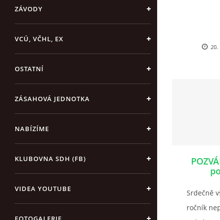
ZÁVODY
VCÚ, VČHL, EX
20.
OSTATNÍ
ZÁSAHOVÁ JEDNOTKA
NABÍZÍME
KLUBOVNA SDH (FB)
POZVÁ
po
VIDEA YOUTUBE
Srdečně v
ročník n
FOTOGALERIE