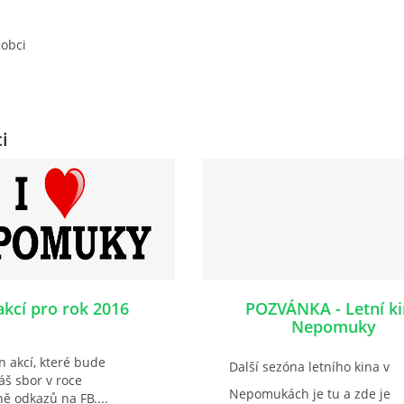
 obci
i
akcí pro rok 2016
POZVÁNKA - Letní k
Nepomuky
n akcí, které bude
Další sezóna letního kina v
áš sbor v roce
Nepomukách je tu a zde je
ě odkazů na FB....