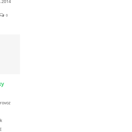
8.2014
m
0
ky
provoz
k
E