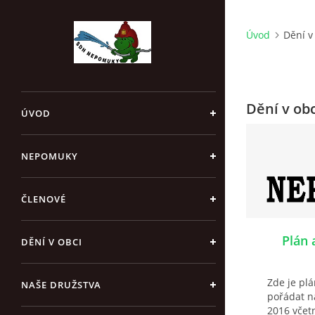
Úvod
Dění v
Dění v obc
ÚVOD
NEPOMUKY
ČLENOVÉ
Plán 
DĚNÍ V OBCI
Zde je plá
NAŠE DRUŽSTVA
pořádat n
2016 včetn