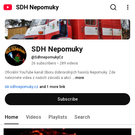
SDH Nepomuky
SDH Nepomuky
@SdhnepomukyCz
26 subscribers
•
289 videos
Oficiální YouTube kanál Sboru dobrovolných hasičů Nepomuky. Zde 
naleznete videa z našich závodů a akcí. 
...more
sdhnepomuky.cz
and 1 more link
Subscribe
Home
Videos
Playlists
Search