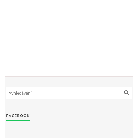
VCÚ, VČHL, EX
OSTATNÍ
ZÁSAHOVÁ JEDNOTKA
NABÍZÍME
KLUBOVNA SDH (FB)
VIDEA YOUTUBE
FACEBOOK
FOTOGALERIE