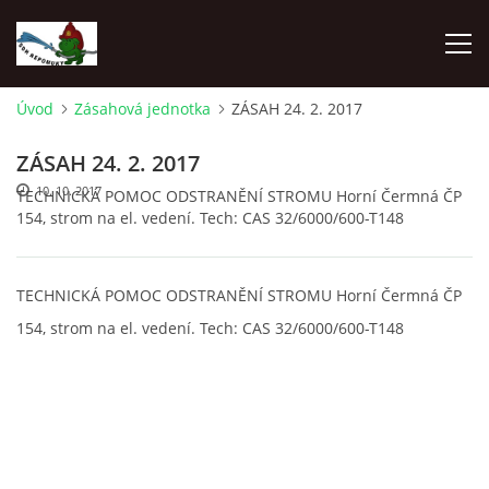
Úvod
Zásahová jednotka
ZÁSAH 24. 2. 2017
ÚVOD
ZÁSAH 24. 2. 2017
10. 10. 2017
TECHNICKÁ POMOC ODSTRANĚNÍ STROMU Horní Čermná ČP
NEPOMUKY
154, strom na el. vedení. Tech: CAS 32/6000/600-T148
ČLENOVÉ
TECHNICKÁ POMOC ODSTRANĚNÍ STROMU Horní Čermná ČP
154, strom na el. vedení. Tech: CAS 32/6000/600-T148
DĚNÍ V OBCI
NAŠE DRUŽSTVA
ZÁVODY