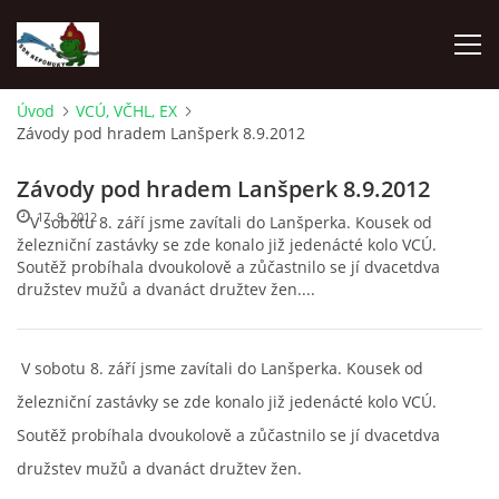
Úvod
VCÚ, VČHL, EX
Závody pod hradem Lanšperk 8.9.2012
ÚVOD
Závody pod hradem Lanšperk 8.9.2012
NEPOMUKY
17. 9. 2012
V sobotu 8. září jsme zavítali do Lanšperka. Kousek od
železniční zastávky se zde konalo již jedenácté kolo VCÚ.
Soutěž probíhala dvoukolově a zůčastnilo se jí dvacetdva
ČLENOVÉ
družstev mužů a dvanáct družtev žen....
DĚNÍ V OBCI
V sobotu 8. září jsme zavítali do Lanšperka. Kousek od
železniční zastávky se zde konalo již jedenácté kolo VCÚ.
NAŠE DRUŽSTVA
Soutěž probíhala dvoukolově a zůčastnilo se jí dvacetdva
družstev mužů a dvanáct družtev žen.
ZÁVODY