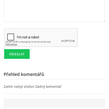
KD NEPOMUKY
PRO ČLENY
AREÁL POD POLDREM
Lukáš Lešikar
Kulturní dům Nepomuky
Nepomuky 27
Přehled komentářů
Lanškroun
563 01
Zatím nebyl vložen žádný komentář
773 651 311
lesikar.lukas@gmail.com