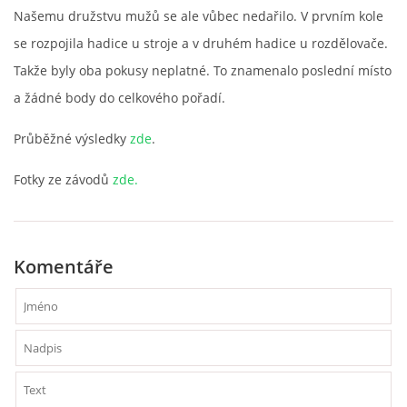
Našemu družstvu mužů se ale vůbec nedařilo. V prvním kole
VCÚ, VČHL, EX
se rozpojila hadice u stroje a v druhém hadice u rozdělovače.
Takže byly oba pokusy neplatné. To znamenalo poslední místo
OSTATNÍ
a žádné body do celkového pořadí.
Průběžné výsledky
zde
.
ZÁSAHOVÁ JEDNOTKA
Fotky ze závodů
zde.
NABÍZÍME
KLUBOVNA SDH (FB)
Komentáře
VIDEA YOUTUBE
FOTOGALERIE