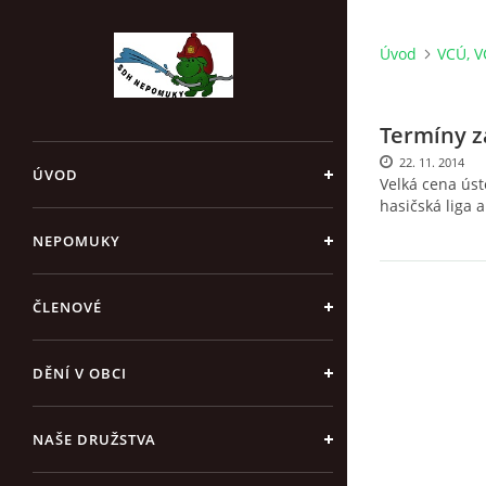
Úvod
VCÚ, V
Termíny z
22. 11. 2014
ÚVOD
Velká cena úst
hasičská liga a
NEPOMUKY
ČLENOVÉ
DĚNÍ V OBCI
NAŠE DRUŽSTVA