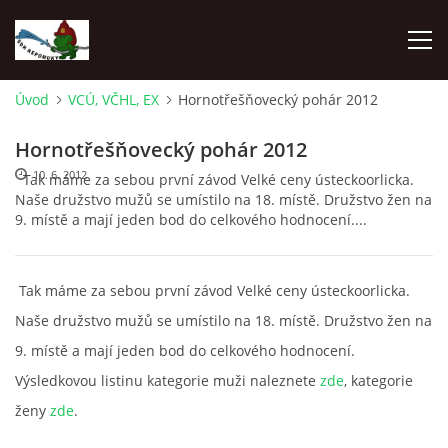
Úvod
VCÚ, VČHL, EX
Hornotřešňovecký pohár 2012
ÚVOD
Hornotřešňovecký pohár 2012
10. 6. 2012
Tak máme za sebou první závod Velké ceny ústeckoorlicka.
NEPOMUKY
Naše družstvo mužů se umístilo na 18. místě. Družstvo žen na
9. místě a mají jeden bod do celkového hodnocení....
ČLENOVÉ
Tak máme za sebou první závod Velké ceny ústeckoorlicka.
DĚNÍ V OBCI
Naše družstvo mužů se umístilo na 18. místě. Družstvo žen na
9. místě a mají jeden bod do celkového hodnocení.
NAŠE DRUŽSTVA
Výsledkovou listinu kategorie muži naleznete
zde
, kategorie
ženy
zde
.
ZÁVODY