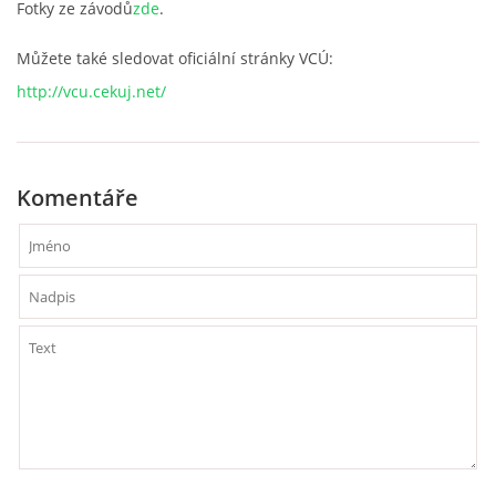
Fotky ze závodů
zde
.
VCÚ, VČHL, EX
Můžete také sledovat oficiální stránky VCÚ:
http://vcu.cekuj.net/
OSTATNÍ
ZÁSAHOVÁ JEDNOTKA
Komentáře
NABÍZÍME
KLUBOVNA SDH (FB)
VIDEA YOUTUBE
FOTOGALERIE