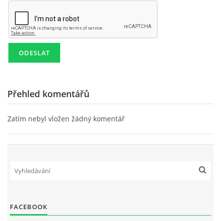
KD NEPOMUKY
PRO ČLENY
AREÁL POD POLDREM
Přehled komentářů
Zatím nebyl vložen žádný komentář
Lukáš Lešikar
Kulturní dům Nepomuky
Nepomuky 27
Lanškroun
563 01
773 651 311
lesikar.lukas@gmail.com
FACEBOOK