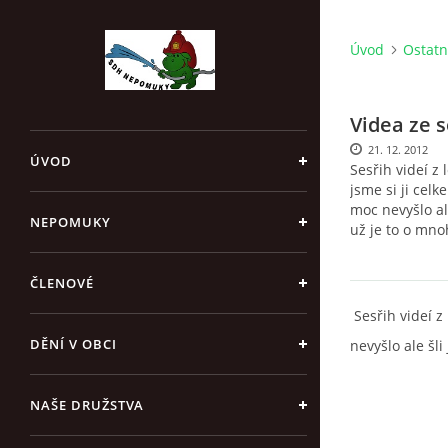
Úvod
Ostatn
Videa ze 
21. 12. 2012
ÚVOD
Sesřih videí z 
jsme si ji celk
moc nevyšlo al
NEPOMUKY
už je to o mno
ČLENOVÉ
Sesřih videí z 
DĚNÍ V OBCI
nevyšlo ale šl
NAŠE DRUŽSTVA