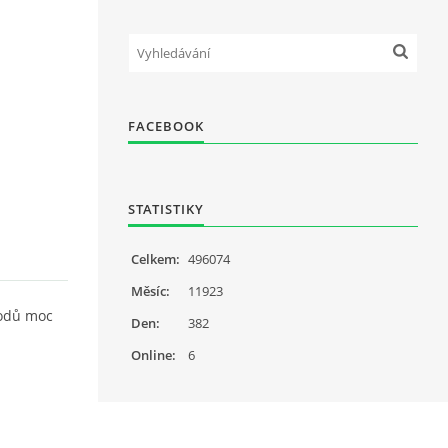
FACEBOOK
STATISTIKY
Celkem:
496074
Měsíc:
11923
ávodů moc
Den:
382
Online:
6