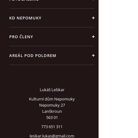
KD NEPOMUKY
PRO ČLENY
AREÁL POD POLDREM
Lukáš Lešikar
Kulturní dům Nepomuky
Nepomuky 27
Lanškroun
563 01
773 651 311
lesikar.lukas@gmail.com