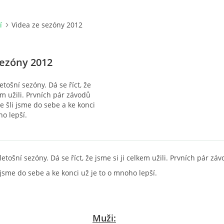
í
Videa ze sezóny 2012
sezóny 2012
letošní sezóny. Dá se říct, že
em užili. Prvních pár závodů
e šli jsme do sebe a ke konci
ho lepší.
letošní sezóny. Dá se říct, že jsme si ji celkem užili. Prvních pár z
i jsme do sebe a ke konci už je to o mnoho lepší.
Muži: