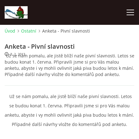
Úvod
Ostatní
Anketa - Pivní slavnosti
ÚVOD
Anketa - Pivní slavnosti
3. 2. 2013
Už se nám pomalu, ale jistě blíží naše pivní slavnosti. Letos se
NEPOMUKY
budou konat 1. června. Připravili jsme si pro Vás malou
anketu, abyste i vy mohli ovlivnit jaká piva budou letos k mání.
Případné další návrhy vložte do komentářů pod anketu.
ČLENOVÉ
DĚNÍ V OBCI
Už se nám pomalu, ale jistě blíží naše pivní slavnosti. Letos
se budou konat 1. června. Připravili jsme si pro Vás malou
NAŠE DRUŽSTVA
anketu, abyste i vy mohli ovlivnit jaká piva budou letos k mání.
Případné další návrhy vložte do komentářů pod anketu.
ZÁVODY