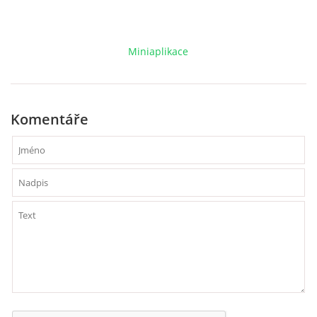
VCÚ, VČHL, EX
Miniaplikace
OSTATNÍ
ZÁSAHOVÁ JEDNOTKA
Komentáře
NABÍZÍME
KLUBOVNA SDH (FB)
VIDEA YOUTUBE
FOTOGALERIE