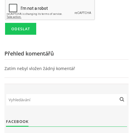
KD NEPOMUKY
PRO ČLENY
AREÁL POD POLDREM
Přehled komentářů
Zatím nebyl vložen žádný komentář
Lukáš Lešikar
Kulturní dům Nepomuky
Nepomuky 27
Lanškroun
563 01
773 651 311
lesikar.lukas@gmail.com
FACEBOOK