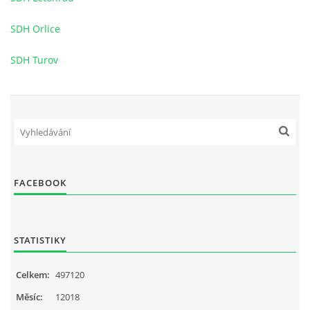
© 2026 eStránky.cz
SDH Orlice
SDH Turov
FACEBOOK
STATISTIKY
Celkem:
497120
Měsíc:
12018