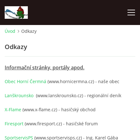
Úvod
Odkazy
ÚVOD
Odkazy
NEPOMUKY
Informační stránky, portály apod.
ČLENOVÉ
Obec Horní Čermná
(www.hornicermna.cz) - naše obec
DĚNÍ V OBCI
Lanškrounsko
(www.lanskrounsko.cz) - regionální deník
X-Flame
(www.x-flame.cz) - hasičský obchod
NAŠE DRUŽSTVA
Firesport
(www.firesport.cz) - hasičské forum
ZÁVODY
SportservisPS
(www.sportservisps.cz) - Ing. Karel Gába