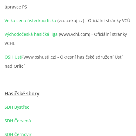
úpravce PS
VCÚ, VČHL, EX
Velká cena ústeckoorlicka
(vcu.cekuj.cz) - Oficiální stránky VCÚ
OSTATNÍ
Východočeská hasičká liga
(www.vchl.com) - Oficiální stránky
VCHL
ZÁSAHOVÁ JEDNOTKA
OSH Ústí
(www.oshusti.cz) - Okresní hasičské sdružení Ústí
nad Orlicí
NABÍZÍME
KLUBOVNA SDH (FB)
Hasičské sbory
VIDEA YOUTUBE
SDH Bystřec
SDH Červená
FOTOGALERIE
SDH Černovír