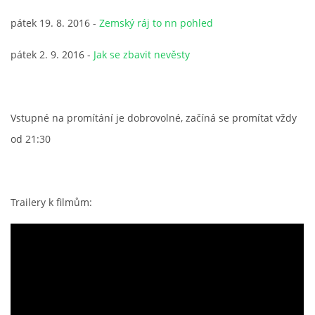
pátek 19. 8. 2016 -
Zemský ráj to nn pohled
VCÚ, VČHL, EX
pátek 2. 9. 2016 -
Jak se zbavit nevěsty
OSTATNÍ
ZÁSAHOVÁ JEDNOTKA
Vstupné na promítání je dobrovolné, začíná se promítat vždy
od 21:30
NABÍZÍME
KLUBOVNA SDH (FB)
Trailery k filmům:
VIDEA YOUTUBE
FOTOGALERIE