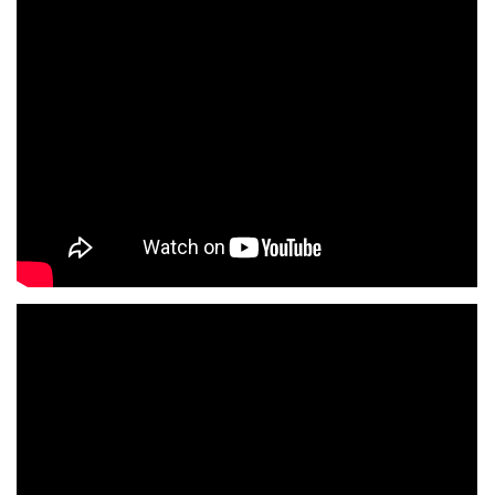
KD NEPOMUKY
PRO ČLENY
AREÁL POD POLDREM
Lukáš Lešikar
Kulturní dům Nepomuky
Nepomuky 27
Lanškroun
563 01
773 651 311
lesikar.lukas@gmail.com