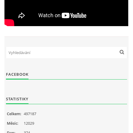
FACEBOOK
STATISTIKY
Celkem:
497187
Měsíc:
12029
Den:
374