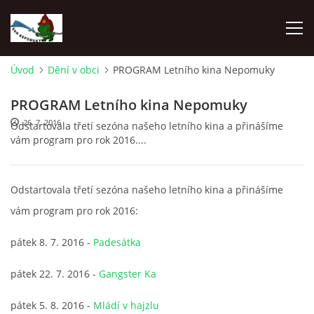
Úvod
Dění v obci
PROGRAM Letního kina Nepomuky
ÚVOD
PROGRAM Letního kina Nepomuky
26. 7. 2016
Odst
artovala třetí sezóna našeho letního kina a přinášíme
NEPOMUKY
vám program pro rok 2016....
ČLENOVÉ
Odstartovala třetí sezóna našeho letního kina a přinášíme
vám program pro rok 2016:
DĚNÍ V OBCI
pátek 8. 7. 2016 -
Padesátka
NAŠE DRUŽSTVA
pátek 22. 7. 2016 -
Gangster Ka
ZÁVODY
pátek 5. 8. 2016 -
Mládí v hajzlu