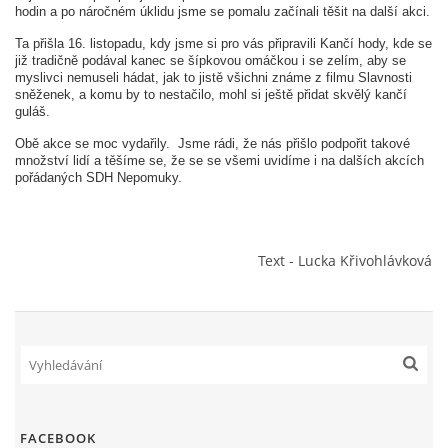
hodin a po náročném úklidu jsme se pomalu začínali těšit na další akci. 
VCÚ, VČHL, EX
Ta přišla 16. listopadu, kdy jsme si pro vás připravili Kančí hody, kde se 
již tradičně podával kanec se šípkovou omáčkou i se zelím, aby se 
myslivci nemuseli hádat, jak to jistě všichni známe z filmu Slavnosti 
sněženek, a komu by to nestačilo, mohl si ještě přidat skvělý kančí 
OSTATNÍ
guláš. 
Obě akce se moc vydařily.  Jsme rádi, že nás přišlo podpořit takové 
ZÁSAHOVÁ JEDNOTKA
množství lidí a těšíme se, že se se všemi uvidíme i na dalších akcích 
pořádaných SDH Nepomuky.
NABÍZÍME
Text - Lucka Křivohlávková
KLUBOVNA SDH (FB)
VIDEA YOUTUBE
FOTOGALERIE
FACEBOOK