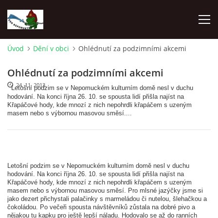
Úvod
Dění v obci
Ohlédnutí za podzimními akcemi
ÚVOD
Ohlédnutí za podzimními akcemi
24. 11. 2013
NEPOMUKY
Letošní podzim se v Nepomuckém kulturním domě nesl v duchu 
hodování. Na konci října 26. 10. se spousta lidí přišla najíst na 
Křapáčové hody, kde mnozí z nich nepohrdli křapáčem s uzeným 
masem nebo s výbornou masovou směsí....
ČLENOVÉ
DĚNÍ V OBCI
Letošní podzim se v Nepomuckém kulturním domě nesl v duchu 
hodování. Na konci října 26. 10. se spousta lidí přišla najíst na 
NAŠE DRUŽSTVA
Křapáčové hody, kde mnozí z nich nepohrdli křapáčem s uzeným 
masem nebo s výbornou masovou směsí. Pro mlsné jazýčky jsme si 
jako dezert přichystali palačinky s marmeládou či nutelou, šlehačkou a 
ZÁVODY
čokoládou. Po večeři spousta návštěvníků zůstala na dobré pivo a 
nějakou tu kapku pro ještě lepší náladu. Hodovalo se až do ranních 